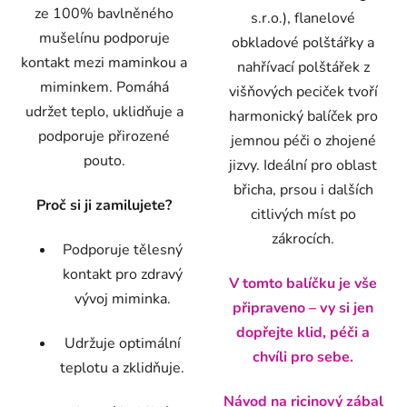
ze 100% bavlněného
s.r.o.), flanelové
mušelínu podporuje
obkladové polštářky a
kontakt mezi maminkou a
nahřívací polštářek z
miminkem. Pomáhá
višňových peciček tvoří
udržet teplo, uklidňuje a
harmonický balíček pro
podporuje přirozené
jemnou péči o zhojené
pouto.
jizvy. Ideální pro oblast
břicha, prsou i dalších
Proč si ji zamilujete?
citlivých míst po
zákrocích.
Podporuje tělesný
kontakt pro zdravý
V tomto balíčku je vše
vývoj miminka.
připraveno – vy si jen
dopřejte klid, péči a
Udržuje optimální
chvíli pro sebe.
teplotu a zklidňuje.
Návod na ricinový zábal