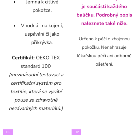
Jemná k citlivé
je součástí každého
pokožce.
balíčku. Podrobný popis
naleznete také níže.
Vhodná i na kojení,
uspávání či jako
Určeno k péči o zhojenou
přikrývka.
pokožku. Nenahrazuje
lékařskou péči ani odborné
Certifikát:
OEKO TEX
ošetření.
standard 100
(
mezinárodní testovací a
certifikační systém pro
textilie, která se vyrábí
pouze ze zdravotně
nezávadných materiálů.)
TIP
TIP