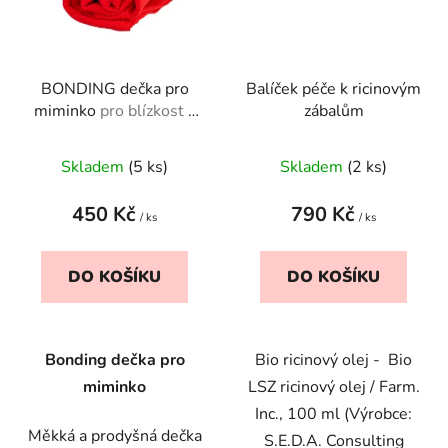
BONDING dečka pro
Balíček péče k ricinovým
miminko
pro blízkost a
zábalům
první společné doteky
Průměrné
Skladem
(5 ks)
Skladem
(2 ks)
hodnocení
produktu
450 Kč
790 Kč
/ ks
/ ks
je
5,0
DO KOŠÍKU
DO KOŠÍKU
z
5
hvězdiček.
Bonding dečka pro
Bio ricinový olej - Bio
miminko
LSZ ricinový olej / Farm.
Inc., 100 ml (Výrobce:
Měkká a prodyšná dečka
S.E.D.A. Consulting