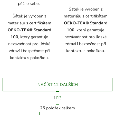
péči o sebe.
Šátek je vyroben z
Šátek je vyroben z
materiálu s certifikátem
materiálu s certifikátem
OEKO-TEX® Standard
OEKO-TEX® Standard
100
, který garantuje
100
, který garantuje
nezávadnost pro lidské
nezávadnost pro lidské
zdraví i bezpečnost při
zdraví i bezpečnost při
kontaktu s pokožkou.
kontaktu s pokožkou.
NAČÍST 12 DALŠÍCH
S
1
t
3
r
O
á
25
položek celkem
v
n