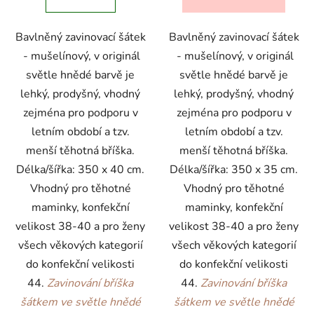
Bavlněný zavinovací šátek
Bavlněný zavinovací šátek
- mušelínový, v originál
- mušelínový, v originál
světle hnědé barvě je
světle hnědé barvě je
lehký, prodyšný, vhodný
lehký, prodyšný, vhodný
zejména pro podporu v
zejména pro podporu v
letním období a tzv.
letním období a tzv.
menší těhotná bříška.
menší těhotná bříška.
Délka/šířka: 350 x 40 cm.
Délka/šířka: 350 x 35 cm.
Vhodný pro těhotné
Vhodný pro těhotné
maminky, konfekční
maminky, konfekční
velikost 38-40 a pro ženy
velikost 38-40 a pro ženy
všech věkových kategorií
všech věkových kategorií
do konfekční velikosti
do konfekční velikosti
44.
Zavinování bříška
44.
Zavinování bříška
šátkem ve světle hnědé
šátkem ve světle hnědé