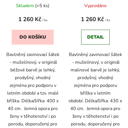
Skladem
(>5 ks)
Vyprodáno
1 260 Kč
1 260 Kč
/ ks
/ ks
DO KOŠÍKU
DETAIL
Bavlněný zavinovací šátek
Bavlněný zavinovací šátek
- mušelínový, v originál
- mušelínový, v originál
béžové barvě je lehký,
malinové barvě je lehký,
prodyšný, vhodný
prodyšný, vhodný
zejména pro podporu v
zejména pro podporu
letním období a tzv. malé
bříška v letním
bříška.
Délka/šířka: 400 x
období.
Délka/šířka: 430 x
40 cm.
Jemná opora pro
40 cm.
Jemná opora pro
ženy v těhotenství i po
ženy v těhotenství i po
porodu, doporučený pro
porodu, doporučený pro