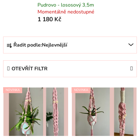
Pudrovo - lososový 3,5m
Momentálně nedostupné
1 180 Kč
Ř
Řadit podle:
Nejlevnější
a
z
e
OTEVŘÍT FILTR
n
í
V
p
NOVINKA
NOVINKA
ý
r
p
o
i
d
s
u
p
k
r
t