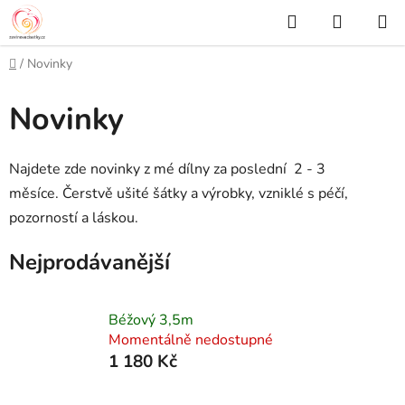
Přejít
Hledat
NÁKUP
na
KOŠÍK
obsah
Domů
/
Novinky
Novinky
Najdete zde novinky z mé dílny za poslední 2 - 3
měsíce.
Čerstvě ušité šátky a výrobky, vzniklé s péčí,
pozorností a láskou.
Nejprodávanější
Béžový 3,5m
Momentálně nedostupné
1 180 Kč