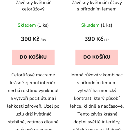
Závěsný květináč
Závěsný květináč růžový
o
ů
celorůžový
s přírodním lemem
d
u
Skladem
(1 ks)
Skladem
(1 ks)
k
t
390 Kč
390 Kč
ů
/ ks
/ ks
DO KOŠÍKU
DO KOŠÍKU
Celorůžové macramé
Jemná růžová v kombinaci
krásně zjemní interiér,
s přírodním lemem
nechá rostlinu vyniknout
vytváří harmonický
a vytvoří pocit útulna i
kontrast, který působí
lehkosti zároveň. Uzel po
lehce, klidně a nadčasově.
uzlu drží květináč
Tento závěs krásně
stabilně, zatímco dlouhé
doplní světlé interiéry,
splývavé prameny
dětské pokoje i klidové