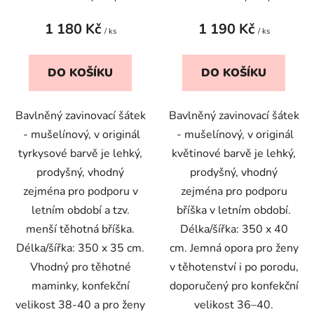
1 180 Kč
1 190 Kč
/ ks
/ ks
DO KOŠÍKU
DO KOŠÍKU
Bavlněný zavinovací šátek
Bavlněný zavinovací šátek
- mušelínový, v originál
- mušelínový, v originál
tyrkysové barvě je lehký,
květinové barvě je lehký,
prodyšný, vhodný
prodyšný, vhodný
zejména pro podporu v
zejména pro podporu
letním období a tzv.
bříška v letním období.
menší těhotná bříška.
Délka/šířka: 350 x 40
Délka/šířka: 350 x 35 cm.
cm.
Jemná opora pro ženy
Vhodný pro těhotné
v těhotenství i po porodu,
maminky, konfekční
doporučený pro konfekční
velikost 38-40 a pro ženy
velikost 36–40.