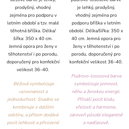
prodyšný, vhodný
je lehký, prodyšný,
zejména pro podporu v
vhodný zejména pro
letním období a tzv. malé
podporu bříška v letním
těhotná bříška. Délka/
období. Délka/šířka: 350 x
šířka: 350 x 40 cm.
40 cm.
Jemná opora pro
Jemná opora pro ženy v
ženy v těhotenství i po
těhotenství i po porodu,
porodu, doporučený pro
doporučený pro konfekční
konfekční velikost 36–40.
velikost 36–40.
Pudrovo-lososová barva
Béžová
symbolizuje
symbolizuje jemnost,
vyrovnanost a
něhu a ženskou energii.
jednoduchost. Snadno se
Přináší pocit klidu,
kombinuje s dalšími
vřelosti a harmonie,
odstíny, a přitom dodává
zároveň působí elegantně
pocit lehkosti a přirozené
a nadčasově.