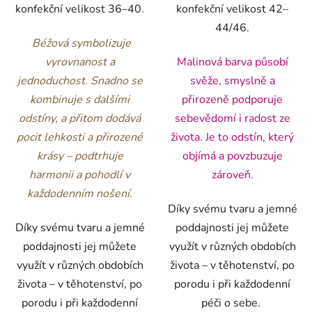
konfekční velikost 36–40.
konfekční velikost 42–
44/46.
Béžová
symbolizuje
vyrovnanost a
Malinová barva působí
jednoduchost. Snadno se
svěže, smyslně a
kombinuje s dalšími
přirozeně podporuje
odstíny, a přitom dodává
sebevědomí i radost ze
pocit lehkosti a přirozené
života. Je to odstín, který
krásy – podtrhuje
objímá a povzbuzuje
harmonii a pohodlí v
zároveň.
každodenním nošení.
Díky svému tvaru a jemné
Díky svému tvaru a jemné
poddajnosti jej můžete
poddajnosti jej můžete
využít v různých obdobích
využít v různých obdobích
života – v těhotenství, po
života – v těhotenství, po
porodu i při každodenní
porodu i při každodenní
péči o sebe.