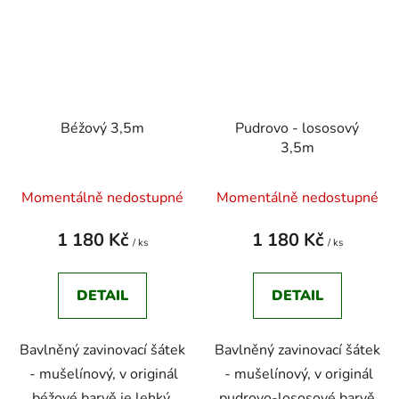
Béžový 3,5m
Pudrovo - lososový
3,5m
Momentálně nedostupné
Momentálně nedostupné
1 180 Kč
1 180 Kč
/ ks
/ ks
DETAIL
DETAIL
Bavlněný zavinovací šátek
Bavlněný zavinovací šátek
- mušelínový, v originál
- mušelínový, v originál
béžové barvě je lehký,
pudrovo-lososové barvě