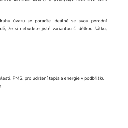
a druhu úvazu se poraďte ideálně se svou porodní
dě, že si nebudete jisté variantou či délkou šátku,
esti, PMS, pro udržení tepla a energie v podbřišku
e