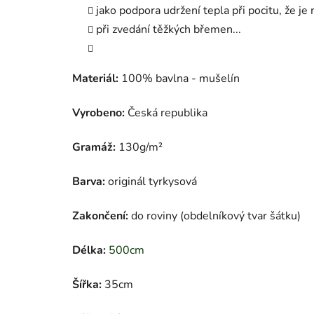
jako podpora udržení tepla při pocitu, že je
při zvedání těžkých břemen...
Materiál:
100% bavlna - mušelín
Vyrobeno:
Česká republika
Gramáž:
130
g/m²
Barva:
originál tyrkysová
Zakončení:
do roviny (obdelníkový tvar šátku)
Délka:
500cm
Šířka:
35cm