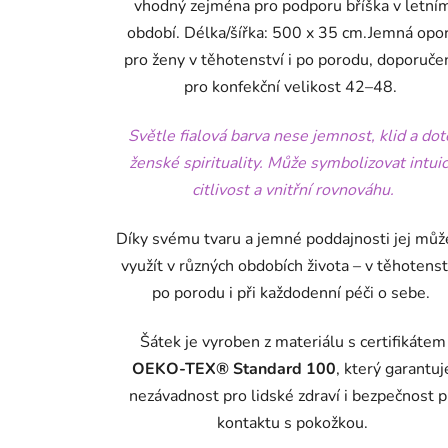
vhodný zejména pro podporu bříška v letní
období.
Délka/šířka: 500 x 35 cm.
Jemná opo
pro ženy v těhotenství i po porodu, doporuče
pro konfekční velikost 42–48.
Světle fialová barva nese jemnost, klid a dot
ženské spirituality. Může symbolizovat intuic
citlivost a vnitřní rovnováhu.
Díky svému tvaru a jemné poddajnosti jej můž
využít v různých obdobích života – v těhotenst
po porodu i při každodenní péči o sebe.
Šátek je vyroben z materiálu s certifikátem
OEKO-TEX® Standard 100
, který garantuj
nezávadnost pro lidské zdraví i bezpečnost p
kontaktu s pokožkou.