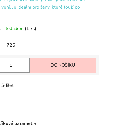
vení. Je ideální pro ženy, které touží po
i.
Skladem
(1 ks)
725
DO KOŠÍKU
Sdílet
ňkové parametry