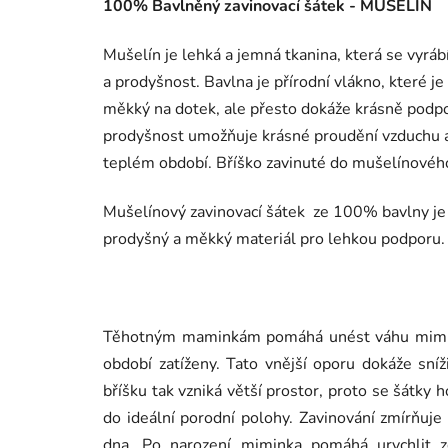
100% Bavlněný zavinovací šátek - MUŠELÍN
Mušelín je lehká a jemná tkanina, která se vyrábí
a prodyšnost. Bavlna je přírodní vlákno, které j
měkký na dotek, ale přesto dokáže krásně podpo
prodyšnost umožňuje krásné proudění vzduchu a 
teplém období. Bříško zavinuté do mušelínového 
Mušelínový zavinovací šátek ze 100% bavlny je te
prodyšný a měkký materiál pro lehkou podporu
Těhotným maminkám pomáhá unést váhu miminka
období zatíženy. Tato vnější oporu dokáže snížit
bříšku tak vzniká větší prostor, proto se šátky h
do ideální porodní polohy. Zavinování zmírňuje
dna. Po narození miminka pomáhá urychlit z