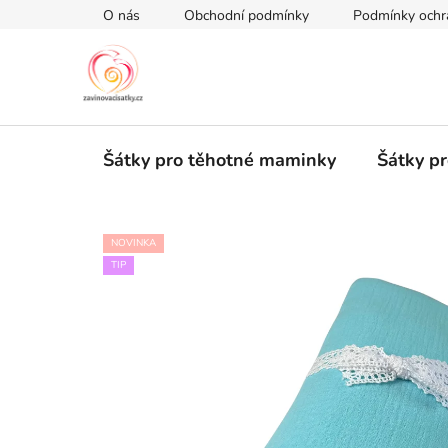
Přejít
O nás
Obchodní podmínky
Podmínky ochr
na
obsah
Šátky pro těhotné maminky
Šátky pr
NOVINKA
TIP