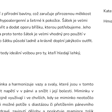
Kate
 z přírodní bavlny,
což zaručuje přirozenou měkkost
e hypoalergenní a šetrné k pokožce. Šátek je velmi
Hmo
řit a dodat oporu bříšku, kterou potřebujeme. Jeho
proto tento šátek je velmi vhodný pro použití v
šátku působí ladně a krásně doplní jakýkoliv outfit.
dy ideální volbou pro ty, kteří hledají lehký,
.
 a harmonizuje vazy a svaly, které jsou v tomto
 napětí v v pánvi a snížit i její bolesti. Miminku v
ojně využívají i ve chvílích, kdy se miminko neotočilo
 i možné potíže s diastázou či přetížením pánevního
dravé zavinutí dělohy a poskytuje mamince tolik