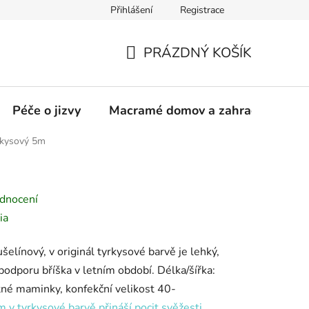
Přihlášení
Registrace
PRÁZDNÝ KOŠÍK
NÁKUPNÍ
KOŠÍK
Péče o jizvy
Macramé domov a zahrada
Zl
rkysový 5m
dnocení
ia
elínový, v originál tyrkysové barvě je lehký,
podporu bříška v letním období.
Délka/šířka:
né maminky, konfekční velikost 40-
 v tyrkysové barvě přináší pocit svěžesti,