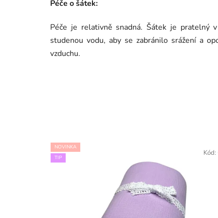
Péče o šátek:
Péče je relativně snadná. Šátek je pratelný 
studenou vodu, aby se zabránilo srážení a opo
vzduchu.
NOVINKA
Kód:
TIP