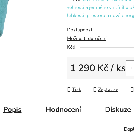
5
volnosti a jemného vnitřního oži
hvězdiček.
lehkosti, prostoru a nové energi
Dostupnost
Možnosti doručení
Kód:
1 290 Kč
/ ks
Měrná cena:
Tisk
Zeptat se
Popis
Hodnocení
Diskuze
Dopl