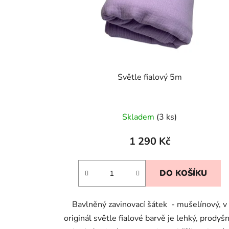
Světle fialový 5m
Skladem
(3 ks)
1 290 Kč
DO KOŠÍKU
Bavlněný zavinovací šátek - mušelínový, v
originál světle fialové barvě je lehký, prodyšn