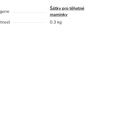
Šátky pro těhotné
gorie
maminky
tnost
0.3 kg