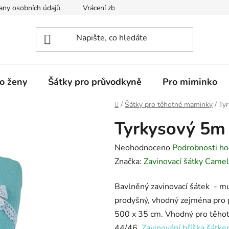
any osobních údajů
Vrácení zboží
o ženy
Šátky pro průvodkyně
Pro miminko
Domů
/
Šátky pro těhotné maminky
/
Ty
Tyrkysový 5m
Průměrné
Neohodnoceno
Podrobnosti ho
hodnocení
Značka:
Zavinovací šátky Camel
produktu
Bavlněný zavinovací šátek - muš
je
prodyšný, vhodný zejména pro 
0,0
500 x 35 cm. Vhodný pro těhot
z
44/46.
Zavinování bříška šátkem